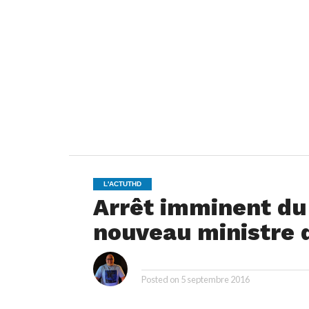
L'ACTUTHD
Arrêt imminent du
nouveau ministre 
i
By
Posted on
5 septembre 2016