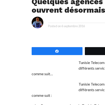
Quelques agences 
ouvrent désormais
i
By
Posted on
6 septembre 2016
Partagez
Tunisie Telecom i
différents servi
comme suit…
Tunisie Telecom i
différents servi
comme suit :