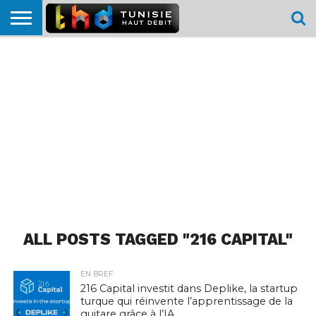
HOME
L’ACTUTHD
EN
PODCASTS
TEST
COMPARATIF
CARTE DE
CONTACT
BREF
DÉBIT
DÉBIT
COUVERTURE
MOBILE
MOBILE
ALL POSTS TAGGED "216 CAPITAL"
EN BREF
216 Capital investit dans Deplike, la startup
turque qui réinvente l’apprentissage de la
guitare grâce à l’IA