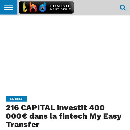
HOME
L’ACTUTHD
EN
PODCASTS
TEST
COMPARATIF
CARTE DE
CONTACT
BREF
DÉBIT
DÉBIT
COUVERTURE
MOBILE
MOBILE
EN BREF
216 CAPITAL investit 400
000€ dans la fintech My Easy
Transfer