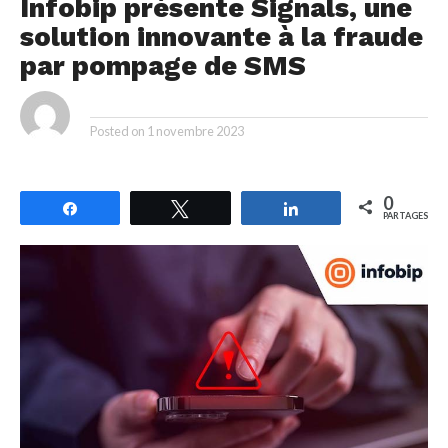
Infobip présente Signals, une
solution innovante à la fraude
par pompage de SMS
By
Posted on
1 novembre 2023
0
Partagez
Tweetez
Partagez
PARTAGES