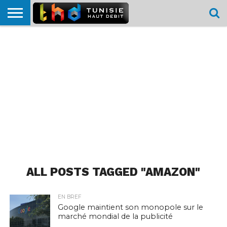
HOME
L’ACTUTHD
EN
PODCASTS
TEST
COMPARATIF
CARTE DE
CONTACT
BREF
DÉBIT
DÉBIT
COUVERTURE
MOBILE
MOBILE
ALL POSTS TAGGED "AMAZON"
EN BREF
Google maintient son monopole sur le
marché mondial de la publicité