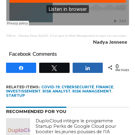
THD.tn
·
Startup Story Ep135: C’est quoi le Risk Management et quel est son importance ?
Nadya Jennene
Facebook Comments
0
Partagez
Tweetez
Partagez
PARTAGES
RELATED ITEMS:
COVID-19
,
CYBERSECURITÉ
,
FINANCE
,
INVESTISSEMENT
,
RISK ANALYST
,
RISK MANAGEMENT
,
STARTUP
RECOMMENDED FOR YOU
DuploCloud intègre le programme
Startup Perks de Google Cloud pour
booster les jeunes pousses de l’IA