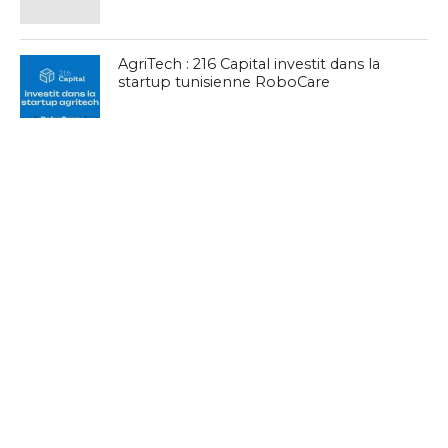
AgriTech : 216 Capital investit dans la
startup tunisienne RoboCare
SARL en Tunisie : Piège de la « paresse
intellectuelle » pour les startups et
l’innovation