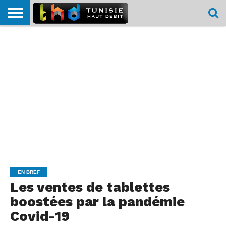
HOME
L’ACTUTHD
EN
PODCASTS
TEST
COMPARATIF
CARTE DE
CONTACT
BREF
DÉBIT
DÉBIT
COUVERTURE
MOBILE
MOBILE
EN BREF
Les ventes de tablettes
boostées par la pandémie
Covid-19