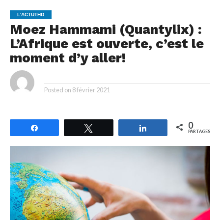
L'ACTUTHD
Moez Hammami (Quantylix) :
L’Afrique est ouverte, c’est le
moment d’y aller!
By
Posted on
8 février 2021
0
Partagez
Tweetez
Partagez
PARTAGES