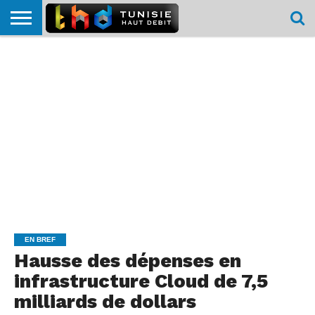
HOME
L’ACTUTHD
EN
PODCASTS
TEST
COMPARATIF
CARTE DE
CONTACT
BREF
DÉBIT
DÉBIT
COUVERTURE
MOBILE
MOBILE
EN BREF
Hausse des dépenses en
infrastructure Cloud de 7,5
milliards de dollars