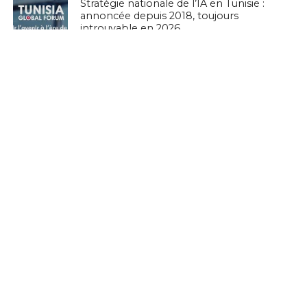
Stratégie nationale de l’IA en Tunisie :
annoncée depuis 2018, toujours
introuvable en 2026
EN BREF
National Youth Speak Forum 2026 : Le
grand rendez-vous de la jeunesse et de
l’innovation le 20 juin à Tunis
L'ACTUTHD
Rapport UIT 2025 : En Tunisie, un forfait
Internet mobile de 5 Go représente
1,53 % du Revenu National Brut par
habitant par mois
EN BREF
Culture Tech : Le CMAM et l’Ambassade
des États-Unis lancent une expérience
VR/XR immersive à Ennejma Ezzahra
EN BREF