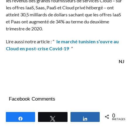
les revenus des grands fournisseurs de services Cloud – sur
les offres IaaS, Saas, PaaS et Cloud privé hébergé – ont
atteint 30,5 milliards de dollars sachant que les offres IaaS
et Paas ont augmenté de 34% au terme du deuxième
trimestre de 2020.
Lire aussi notre article : “
le marché tunisien s’ouvre au
Cloud en post-crise Covid-19
”
NJ
Facebook Comments
0
Partagez
Tweetez
Partagez
PARTAGES