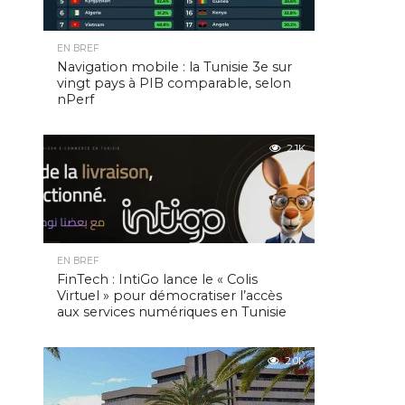
EN BREF
Navigation mobile : la Tunisie 3e sur
vingt pays à PIB comparable, selon
nPerf
2.1K
EN BREF
FinTech : IntiGo lance le « Colis
Virtuel » pour démocratiser l’accès
aux services numériques en Tunisie
2.0K