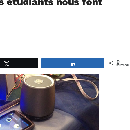
s étudiants nous font
0
Tweetez
Partagez
PARTAGES