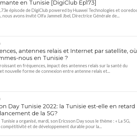
rmante en Tunisie [DigiClub Ep173]
173e épisode de DigiClub powered by Huawei Technologies et ooredo
, nous avons invité Olfa Jammeli Jbel, Directrice Générale de...
D
nces, antennes relais et Internet par satellite, o
mmes-nous en Tunisie ?
roissant en fréquences, impact des antennes relais sur la santé du
 et nouvelle forme de connexion entre antenne relais et...
D
on Day Tunisie 2022: la Tunisie est-elle en retard
e lancement de la 5G?
 Tunisie a organisé, mardi, son Ericsson Day sous le thème : « La 5G,
e compétitivité et de développement durable pour la...