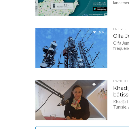
lancemen
EN BREF
3.6K
Olfa 
Olfa Jem
fréquenc
L'ACTUTH
4.5K
Khadi
bâtis
Khadija 
Tunisie.