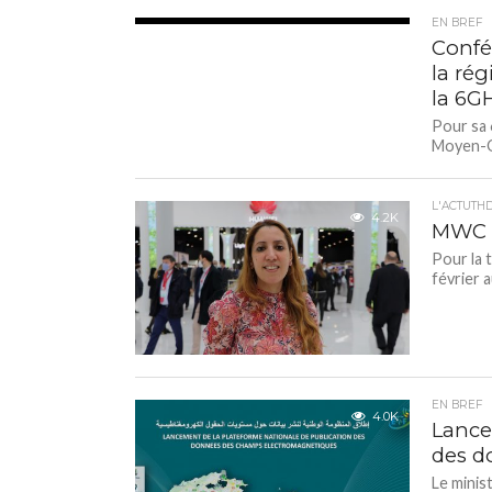
EN BREF
3.2K
Confé
la rég
la 6G
Pour sa 
Moyen-Or
L'ACTUTH
4.2K
MWC 20
Pour la 
février 
EN BREF
4.0K
Lance
des d
Le minis