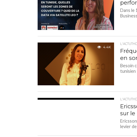
perfo
Dans le 
Business
L'ACTUTH
4.4K
Fréque
en so
Besoin c
tunisien
L'ACTUTH
4.8K
Ericss
sur l
Ericsson
levier d