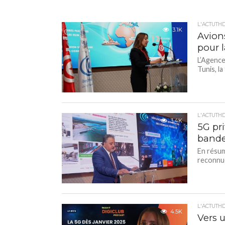
L'ACTUTH
3.1K
Avions
pour 
L’Agence
Tunis, l
L'ACTUTH
3.4K
5G pri
bande
En résum
reconnue
L'ACTUTH
4.5K
Vers 