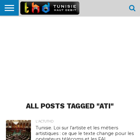
HOME
L’ACTUTHD
EN
PODCASTS
TEST
COMPARATIF
CARTE DE
CONTACT
BREF
DÉBIT
DÉBIT
COUVERTURE
MOBILE
MOBILE
ALL POSTS TAGGED "ATI"
L'ACTUTHD
Tunisie. Loi sur l’artiste et les métiers
artistiques : ce que le texte change pour les
opérateurs télécoms et les FAI