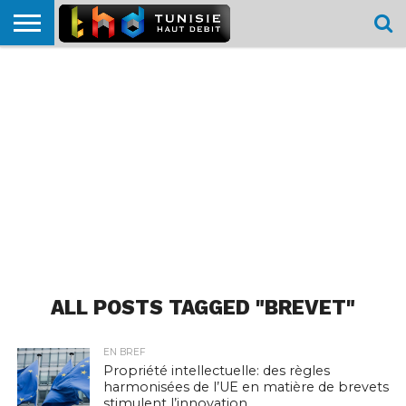
HOME
L’ACTUTHD
EN
PODCASTS
TEST
COMPARATIF
CARTE DE
CONTACT
BREF
DÉBIT
DÉBIT
COUVERTURE
MOBILE
MOBILE
ALL POSTS TAGGED "BREVET"
EN BREF
Propriété intellectuelle: des règles
harmonisées de l’UE en matière de brevets
stimulent l’innovation