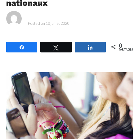
nationaux
By
Posted on
10 juillet 2020
0
Partagez
Tweetez
Partagez
PARTAGES