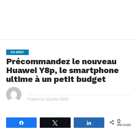
EN BREF
Précommandez le nouveau
Huawei Y8p, le smartphone
ultime à un petit budget
By
Posted on
10 juillet 2020
0
Partagez
Tweetez
Partagez
PARTAGES