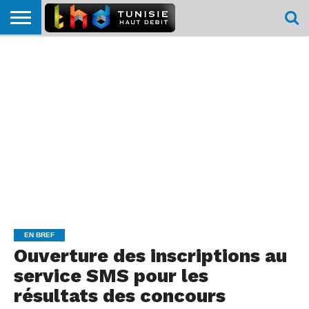
HOME
L’ACTUTHD
EN
PODCASTS
TEST
COMPARATIF
CARTE DE
CONTACT
BREF
DÉBIT
DÉBIT
COUVERTURE
MOBILE
MOBILE
EN BREF
Ouverture des inscriptions au
service SMS pour les
résultats des concours