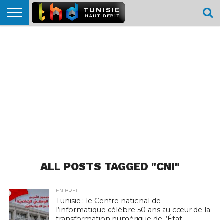
HOME
L’ACTUTHD
EN
PODCASTS
TEST
COMPARATIF
CARTE DE
CONTACT
BREF
DÉBIT
DÉBIT
COUVERTURE
MOBILE
MOBILE
ALL POSTS TAGGED "CNI"
EN BREF
Tunisie : le Centre national de
l’informatique célèbre 50 ans au cœur de la
transformation numérique de l’État