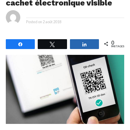
cachet électronique visible
By
Posted on
2 août 2018
0
Partagez
Tweetez
Partagez
PARTAGES