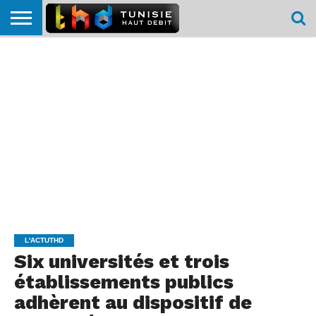
HOME
L’ACTUTHD
EN
PODCASTS
TEST
COMPARATIF
CARTE DE
CONTACT
BREF
DÉBIT
DÉBIT
COUVERTURE
MOBILE
MOBILE
L'ACTUTHD
Six universités et trois
établissements publics
adhèrent au dispositif de