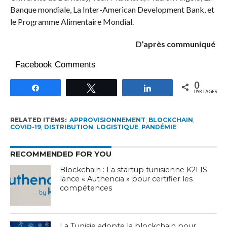
Banque mondiale, La Inter-American Development Bank, et
le Programme Alimentaire Mondial.
D’après communiqué
Facebook Comments
0
Partagez
Tweetez
Partagez
PARTAGES
RELATED ITEMS:
APPROVISIONNEMENT
,
BLOCKCHAIN
,
COVID-19
,
DISTRIBUTION
,
LOGISTIQUE
,
PANDÉMIE
RECOMMENDED FOR YOU
Blockchain : La startup tunisienne K2LIS
lance « Authencia » pour certifier les
compétences
La Tunisie adopte la blockchain pour