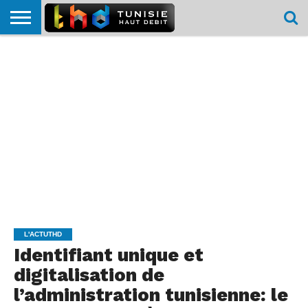
HOME
L’ACTUTHD
EN
PODCASTS
TEST
COMPARATIF
CARTE DE
CONTACT
BREF
DÉBIT
DÉBIT
COUVERTURE
MOBILE
MOBILE
L'ACTUTHD
Identifiant unique et
digitalisation de
l’administration tunisienne: le