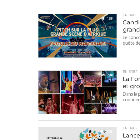
EN BREF
1.9K
Candi
grand
Le conco
quête de
EN BREF
2.1K
La Fo
et gr
Dans la 
continen
EN BREF
2.6K
Lance