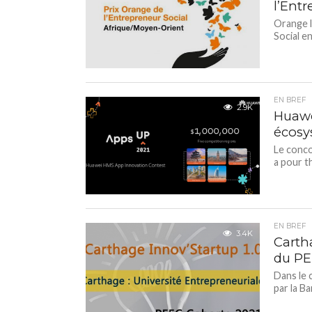
l’Ent
Orange l
Social e
EN BREF
2.9K
Huawe
écosy
Le conco
a pour t
EN BREF
3.4K
Cartha
du PE
Dans le 
par la B