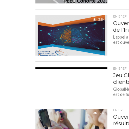
EN BREF
3.5K
Ouver
de l’
L’appel 
est ouve
EN BREF
3.9K
Jeu Gl
client
GlobalNe
est de f
EN BREF
5.1K
Ouver
résul