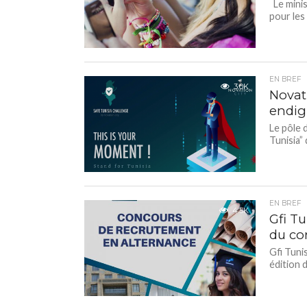
Le minis
pour les
EN BREF
3.0K
Novati
endig
Le pôle 
Tunisia”
EN BREF
4.5K
Gfi Tu
du co
Gfi Tuni
édition 