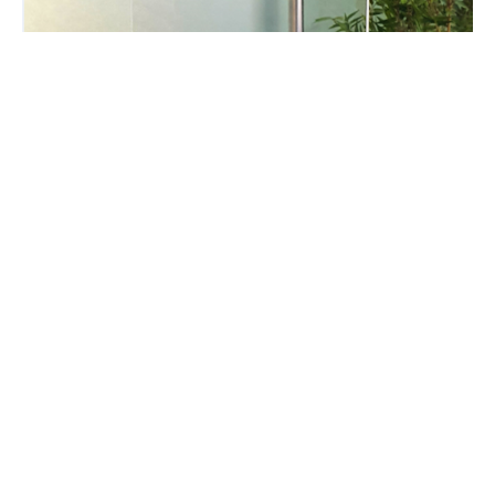
Lire également notre article :
Internet mobile : Tunisie
Telecom a livré les meilleures performances en 2020
(nPerf)
Communiqué