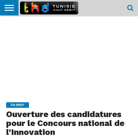
HOME
L’ACTUTHD
EN
PODCASTS
TEST
COMPARATIF
CARTE DE
CONTACT
BREF
DÉBIT
DÉBIT
COUVERTURE
MOBILE
MOBILE
EN BREF
Ouverture des candidatures
pour le Concours national de
l’Innovation