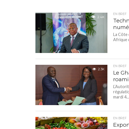
EN BREF
2.4K
Techno
numér
La Côte 
Afrique 
EN BREF
2.3K
Le Gha
roamin
L’Autori
régulati
mardi 4..
EN BREF
1.6K
Export