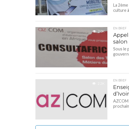
La 2ème 
culture 
EN BREF
2.0K
Appel 
salon 
Sous le 
gouverne
EN BREF
2.2K
Enseig
d’Ivoi
AZCOM or
prochain