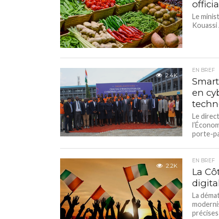
offici
Le minis
Kouassi 
EN BREF
2.4K
Smart
en cyb
techn
Le direc
l’Économ
porte-pa
EN BREF
2.2K
La Côt
digita
La démat
modernis
précises 