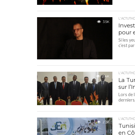
L'ACTUTH
3.5K
Invest
pour 
Si les y
c’est pa
L'ACTUTH
2.4K
La Tun
sur l’
Lors de 
derniers,
L'ACTUTH
2.3K
Tunis
en Côt