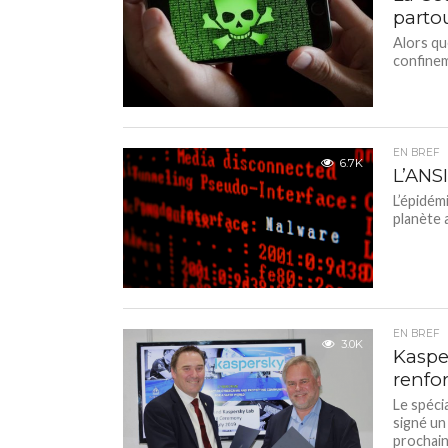
parto
Alors qu
confineme
EN BREF
6.7K
L’ANS
L’épidém
planète 
EN BREF
3.0K
Kaspe
renfor
Le spéci
signé un
prochain