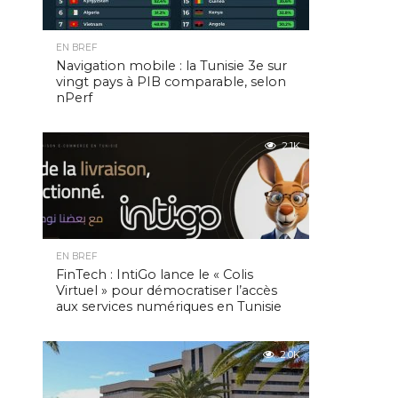
EN BREF
Navigation mobile : la Tunisie 3e sur
vingt pays à PIB comparable, selon
nPerf
2.1K
EN BREF
FinTech : IntiGo lance le « Colis
Virtuel » pour démocratiser l’accès
aux services numériques en Tunisie
2.0K