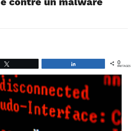
de contre un malware
0
Tweetez
Partagez
PARTAGES