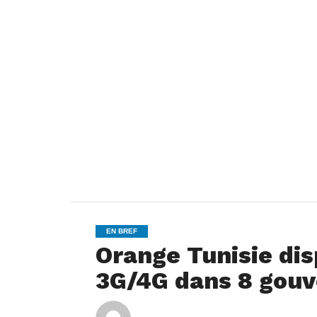
EN BREF
Orange Tunisie dis
3G/4G dans 8 gouv
ya
By