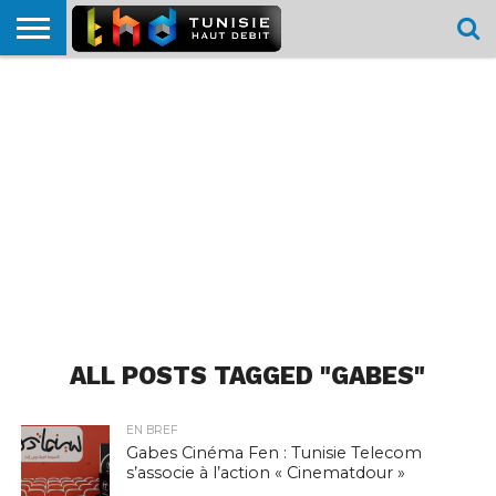
HOME
L’ACTUTHD
EN
PODCASTS
TEST
COMPARATIF
CARTE DE
CONTACT
BREF
DÉBIT
DÉBIT
COUVERTURE
MOBILE
MOBILE
ALL POSTS TAGGED "GABES"
EN BREF
Gabes Cinéma Fen : Tunisie Telecom
s’associe à l’action « Cinematdour »