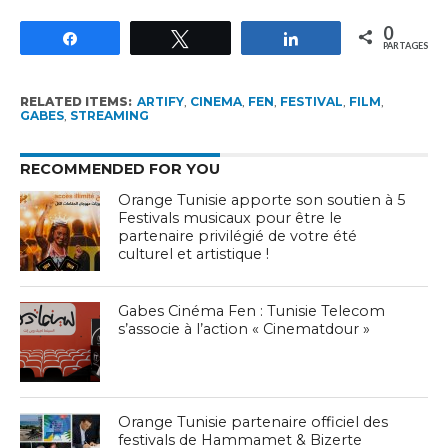
0
Partagez
Tweetez
Partagez
PARTAGES
RELATED ITEMS:
ARTIFY
,
CINEMA
,
FEN
,
FESTIVAL
,
FILM
,
GABES
,
STREAMING
RECOMMENDED FOR YOU
Orange Tunisie apporte son soutien à 5
Festivals musicaux pour être le
partenaire privilégié de votre été
culturel et artistique !
Gabes Cinéma Fen : Tunisie Telecom
s’associe à l’action « Cinematdour »
Orange Tunisie partenaire officiel des
festivals de Hammamet & Bizerte