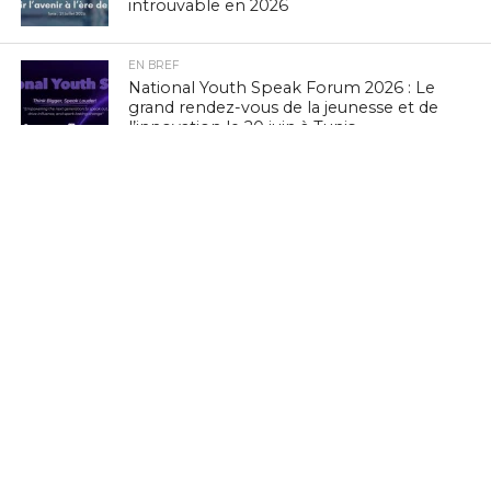
introuvable en 2026
EN BREF
National Youth Speak Forum 2026 : Le
grand rendez-vous de la jeunesse et de
l’innovation le 20 juin à Tunis
L'ACTUTHD
Rapport UIT 2025 : En Tunisie, un forfait
Internet mobile de 5 Go représente
1,53 % du Revenu National Brut par
habitant par mois
EN BREF
Zenith Technology, LEADER en Tunisie,
présente ses solutions photovoltaïques
au BIG 5 Green Africa 2026
EN BREF
Culture Tech : Le CMAM et l’Ambassade
des États-Unis lancent une expérience