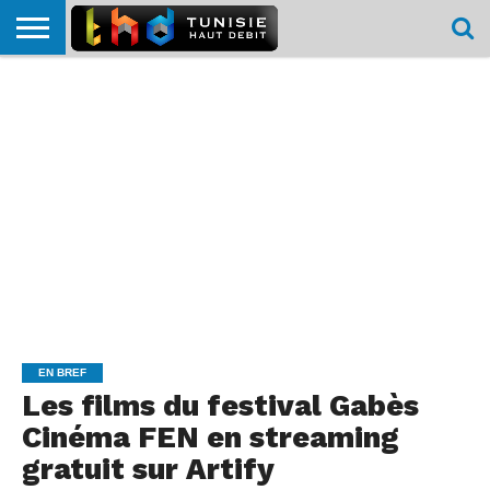
HOME
L’ACTUTHD
EN
PODCASTS
TEST
COMPARATIF
CARTE DE
CONTACT
BREF
DÉBIT
DÉBIT
COUVERTURE
MOBILE
MOBILE
EN BREF
Les films du festival Gabès
Cinéma FEN en streaming
gratuit sur Artify