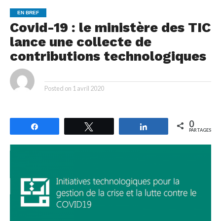
EN BREF
Covid-19 : le ministère des TIC
lance une collecte de
contributions technologiques
By
Posted on
1 avril 2020
0
Partagez
Tweetez
Partagez
PARTAGES