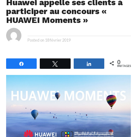
Huawei appelle ses clients à
participer au concours «
HUAWEI Moments »
By
Posted on
18 février 2019
0
Partagez
Tweetez
Partagez
PARTAGES