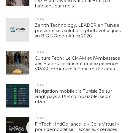
1,53 % du Revenu National Brut par
habitant par mois
EN BREF
Zenith Technology, LEADER en Tunisie,
présente ses solutions photovoltaïques
au BIG 5 Green Africa 2026
EN BREF
Culture Tech : Le CMAM et l’Ambassade
des États-Unis lancent une expérience
VR/XR immersive à Ennejma Ezzahra
EN BREF
Navigation mobile : la Tunisie 3e sur
vingt pays à PIB comparable, selon
nPerf
EN BREF
FinTech : IntiGo lance le « Colis Virtuel »
pour démocratiser l’accès aux services