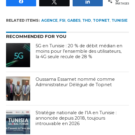
Partagez
Tweetez
Partagez
PARTAGES
RELATED ITEMS:
AGENCE
,
FSI
,
GABES
,
THD
,
TOPNET
,
TUNISIE
RECOMMENDED FOR YOU
5G en Tunisie : 20 % de débit médian en
moins pour l’ensemble des utilisateurs,
la 4G seule recule de 28 %
Oussama Essamet nommé comme
Administrateur Délégué de Topnet
Stratégie nationale de l’IA en Tunisie :
annoncée depuis 2018, toujours
introuvable en 2026