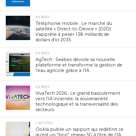
EN BREF
Téléphonie mobile : Le marché du
satellite « Direct-to-Device » (D2D)
s’apprête à peser 138 milliards de
dollars d’ici 2035
EN BREF
AgTech : Seabex dévoile sa nouvelle
plateforme et transforme la gestion de
l’eau agricole grâce à l’IA
EN BREF
VivaTech 2026 : Le grand basculement
vers l’IA incarnée, la souveraineté
technologique et la transversalité des
secteurs
L'ACTUTHD
Ookla publie un rapport qui redéfinit ce
qu’est un “bon” réseau 5G à l’ère de l’IA