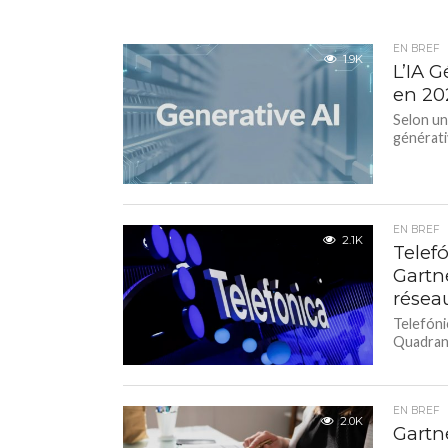
EN BREF
1.9K
L’IA G
en 20
Selon un
générativ
EN BREF
2.1K
Telef
Gartn
résea
Telefóni
Quadrant
EN BREF
2.0K
Gartn