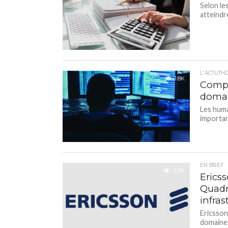
Selon le
atteindre
L'ACTUTH
1.8K
Compo
domai
Les huma
importan
EN BREF
2.9K
Erics
Quadr
infra
Ericsson
domaine 