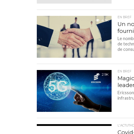
EN BREF
4.3K
Un no
fourn
Le nombr
de techn
de consul
EN BREF
2.9K
Magic
leader
Ericsson
infrastr
L'ACTUTH
5.3K
Covid