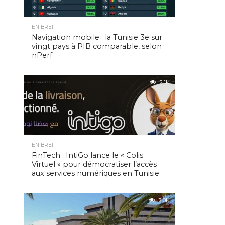
EN BREF
Navigation mobile : la Tunisie 3e sur
vingt pays à PIB comparable, selon
nPerf
2.1K
EN BREF
FinTech : IntiGo lance le « Colis
Virtuel » pour démocratiser l’accès
aux services numériques en Tunisie
2.0K