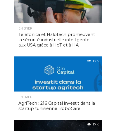
EN BREF
Telefónica et Halotech promeuvent
la sécurité industrielle intelligente
aux USA grâce à l’IoT et à l’IA
1.7K
EN BREF
AgriTech : 216 Capital investit dans la
startup tunisienne RoboCare
1.7K