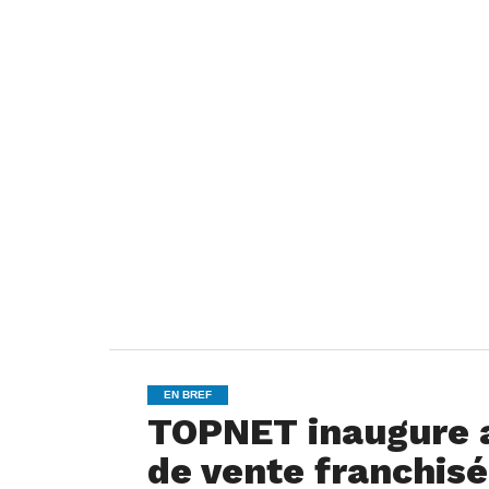
EN BREF
TOPNET inaugure a
de vente franchi