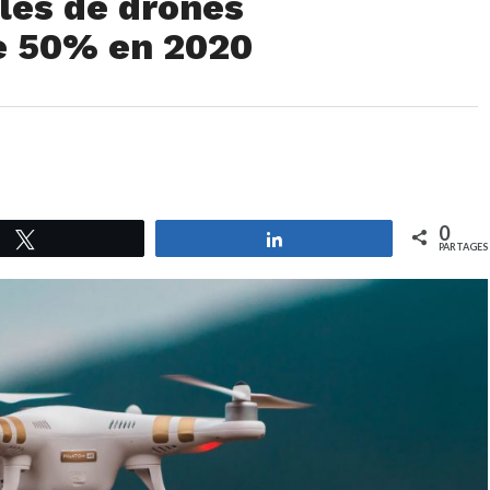
les de drones
e 50% en 2020
0
Tweetez
Partagez
PARTAGES