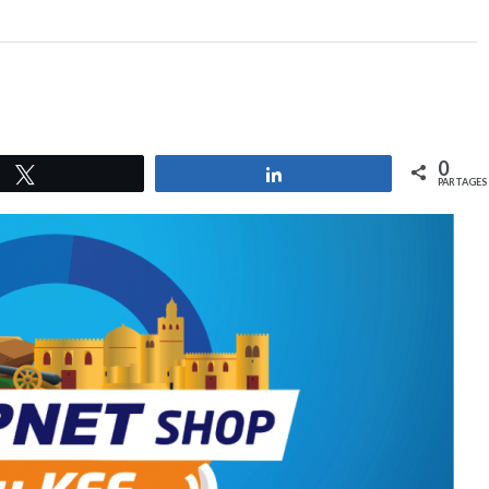
0
Tweetez
Partagez
PARTAGES