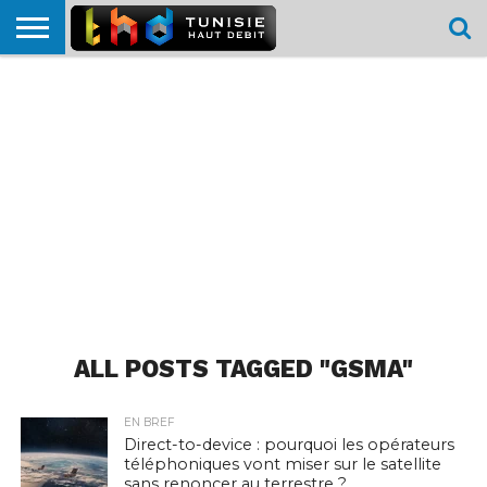
HOME
L’ACTUTHD
EN
PODCASTS
TEST
COMPARATIF
CARTE DE
CONTACT
BREF
DÉBIT
DÉBIT
COUVERTURE
MOBILE
MOBILE
ALL POSTS TAGGED "GSMA"
EN BREF
Direct-to-device : pourquoi les opérateurs
téléphoniques vont miser sur le satellite
sans renoncer au terrestre ?