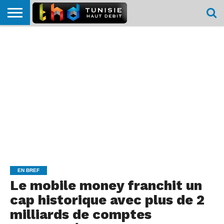
HOME
L’ACTUTHD
EN
PODCASTS
TEST
COMPARATIF
CARTE DE
CONTACT
BREF
DÉBIT
DÉBIT
COUVERTURE
MOBILE
MOBILE
EN BREF
Le mobile money franchit un
cap historique avec plus de 2
milliards de comptes