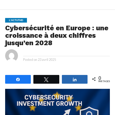
L'ACTUTHD
Cybersécurité en Europe : une
croissance à deux chiffres
jusqu’en 2028
By
Posted on
23 avril 2025
0
Partagez
Tweetez
Partagez
PARTAGES