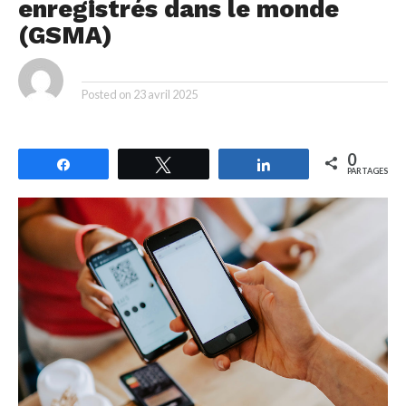
enregistrés dans le monde
(GSMA)
By
Posted on
23 avril 2025
0
Partagez
Tweetez
Partagez
PARTAGES