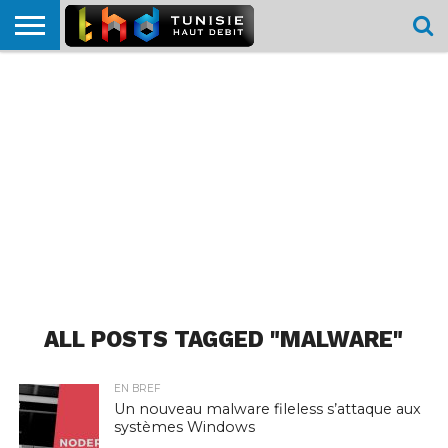
HOME
L’ACTUTHD
EN
PODCASTS
TEST
COMPARATIF
CARTE DE
CONTACT
BREF
DÉBIT
DÉBIT
COUVERTURE
MOBILE
MOBILE
ALL POSTS TAGGED "MALWARE"
EN BREF
Un nouveau malware fileless s’attaque aux
systèmes Windows