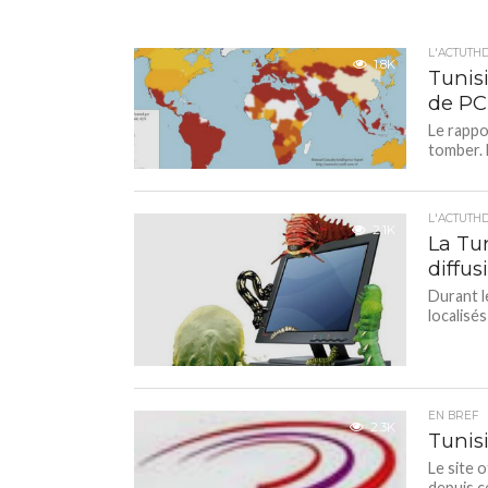
L'ACTUTH
1.8K
Tunis
de PC
Le rappo
tomber. 
L'ACTUTH
2.1K
La Tun
diffu
Durant l
localisé
EN BREF
2.3K
Tunisi
Le site o
depuis c