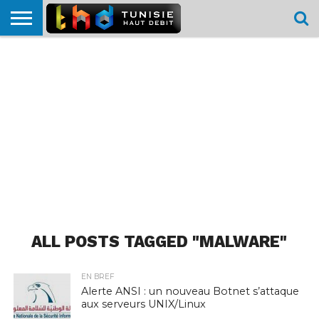
HOME
L’ACTUTHD
EN
PODCASTS
TEST
COMPARATIF
CARTE DE
CONTACT
BREF
DÉBIT
DÉBIT
COUVERTURE
MOBILE
MOBILE
ALL POSTS TAGGED "MALWARE"
EN BREF
Alerte ANSI : un nouveau Botnet s’attaque
aux serveurs UNIX/Linux