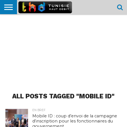
HOME
L’ACTUTHD
EN
PODCASTS
TEST
COMPARATIF
CARTE DE
CONTACT
BREF
DÉBIT
DÉBIT
COUVERTURE
MOBILE
MOBILE
ALL POSTS TAGGED "MOBILE ID"
EN BREF
Mobile ID : coup d’envoi de la campagne
d’inscription pour les fonctionnaires du
gouvernement