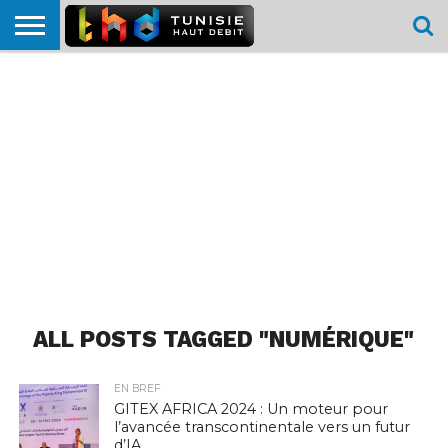
HOME
L’ACTUTHD
EN
PODCASTS
TEST
COMPARATIF
CARTE DE
CONTACT
BREF
DÉBIT
DÉBIT
COUVERTURE
MOBILE
MOBILE
ALL POSTS TAGGED "NUMÉRIQUE"
EN BREF
GITEX AFRICA 2024 : Un moteur pour
l’avancée transcontinentale vers un futur
d’IA