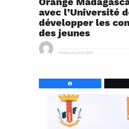
Orange Madagascar
avec l’Université 
développer les c
des jeunes
ya
By
Posted on
2 mai 2023
Partagez