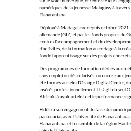
sur le volet numérique, et renforce leurs e
numériques de la jeunesse Malagasy à travers 
Fianarantsoa.
Déployé à Madagascar depuis octobre 2021 su
allemande (GIZ) et par les fonds propres du
centre d’accompagnement et de développemen
d’activités, de la formation au codage à la cré
fonde l’apprentissage sur des projets concrets
Des programmes de formation dédiés aux métier
sans emploi ou déscolarisés, ou encore aux je
été formés au sein d’Orange Digital Center, d
insérés professionnellement. Il s’agit du seul 
Africain à avoir atteint cette performance, sig
Fidèle à son engagement de faire du numériqu
partenariat avec l’Université de Fianarantsoa af
Fianarantsoa, et l’ensemble de la région Haut
sein de l’Université.