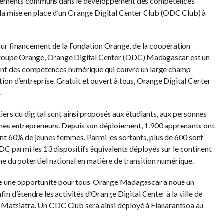
ngagements communs dans le développement des compétences
la mise en place d’un Orange Digital Center Club (ODC Club) à
r financement de la Fondation Orange, de la coopération
 Groupe Orange, Orange Digital Center (ODC) Madagascar est un
t des compétences numérique qui couvre un large champ
ation d’entreprise. Gratuit et ouvert à tous, Orange Digital Center
.
s du digital sont ainsi proposés aux étudiants, aux personnes
unes entrepreneurs. Depuis son déploiement, 1.900 apprenants ont
ont 60% de jeunes femmes. Parmi les sortants, plus de 600 sont
ODC parmi les 13 dispositifs équivalents déployés sur le continent
ne du potentiel national en matière de transition numérique.
e une opportunité pour tous, Orange Madagascar a noué un
in d’étendre les activités d’Orange Digital Center à la ville de
e Matsiatra. Un ODC Club sera ainsi déployé à Fianarantsoa au