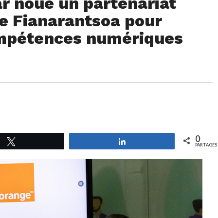
 noue un partenariat
de Fianarantsoa pour
ompétences numériques
0
Tweetez
Partagez
PARTAGES