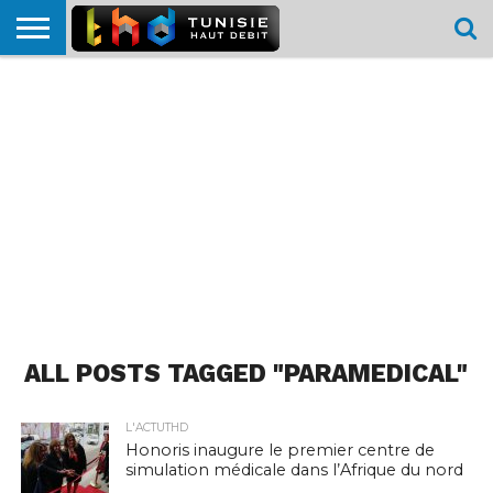
HOME
L’ACTUTHD
EN
PODCASTS
TEST
COMPARATIF
CARTE DE
CONTACT
BREF
DÉBIT
DÉBIT
COUVERTURE
MOBILE
MOBILE
ALL POSTS TAGGED "PARAMEDICAL"
L'ACTUTHD
Honoris inaugure le premier centre de
simulation médicale dans l’Afrique du nord