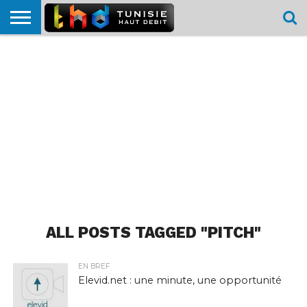
HOME
L’ACTUTHD
EN
PODCASTS
TEST
COMPARATIF
CARTE DE
CONTACT
BREF
DÉBIT
DÉBIT
COUVERTURE
MOBILE
MOBILE
ALL POSTS TAGGED "PITCH"
EN BREF
Elevid.net : une minute, une opportunité