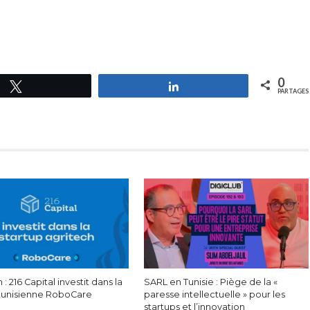
0
Tweetez
Partagez
PARTAGES
 : 216 Capital investit dans la
SARL en Tunisie : Piège de la «
 tunisienne RoboCare
paresse intellectuelle » pour les
startups et l’innovation