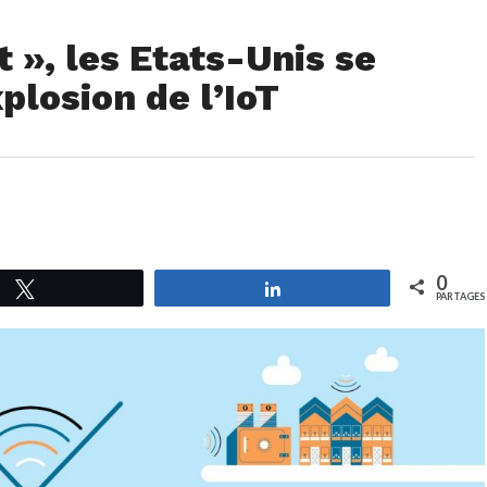
 », les Etats-Unis se
plosion de l’IoT
0
Tweetez
Partagez
PARTAGES