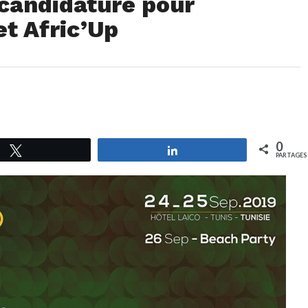
 candidature pour
t Afric’Up
0
Tweetez
Partagez
PARTAGES