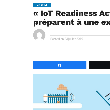
EN BREF
« IoT Readiness Act
préparent à une ex
ya
By
Posted on
23 juillet 2019
Partagez