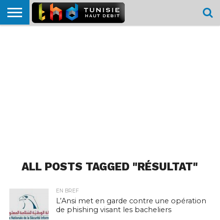
HOME
L’ACTUTHD
EN
PODCASTS
TEST
COMPARATIF
CARTE DE
CONTACT
BREF
DÉBIT
DÉBIT
COUVERTURE
MOBILE
MOBILE
ALL POSTS TAGGED "RÉSULTAT"
EN BREF
L’Ansi met en garde contre une opération
de phishing visant les bacheliers