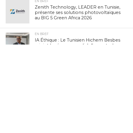
EN BREF
Zenith Technology, LEADER en Tunisie,
présente ses solutions photovoltaïques
au BIG 5 Green Africa 2026
EN BREF
IA Éthique : Le Tunisien Hichem Besbes
rejoint le réseau mondial d’experts de
l’UNESCO
EN BREF
Navigation mobile : la Tunisie 3e sur
vingt pays à PIB comparable, selon
nPerf
EN BREF
FinTech : IntiGo lance le « Colis Virtuel »
pour démocratiser l’accès aux services
numériques en Tunisie
NON CLASSÉ