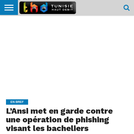
HOME
L’ACTUTHD
EN
PODCASTS
TEST
COMPARATIF
CARTE DE
CONTACT
BREF
DÉBIT
DÉBIT
COUVERTURE
MOBILE
MOBILE
EN BREF
L’Ansi met en garde contre
une opération de phishing
visant les bacheliers