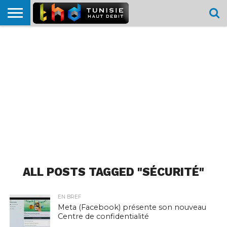
HOME
L’ACTUTHD
EN
PODCASTS
TEST
COMPARATIF
CARTE DE
CONTACT
BREF
DÉBIT
DÉBIT
COUVERTURE
MOBILE
MOBILE
ALL POSTS TAGGED "SÉCURITÉ"
EN BREF
Meta (Facebook) présente son nouveau
Centre de confidentialité