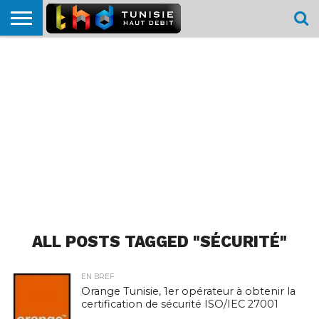
HOME
L’ACTUTHD
EN
PODCASTS
TEST
COMPARATIF
CARTE DE
CONTACT
BREF
DÉBIT
DÉBIT
COUVERTURE
MOBILE
MOBILE
ALL POSTS TAGGED "SÉCURITÉ"
EN BREF
Orange Tunisie, 1er opérateur à obtenir la
certification de sécurité ISO/IEC 27001