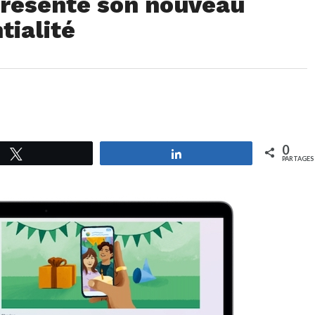
résente son nouveau
tialité
0
Tweetez
Partagez
PARTAGES