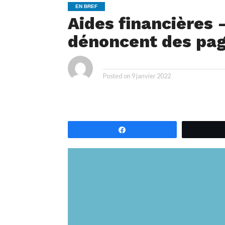
EN BREF
Aides financières 
dénoncent des pag
ya
By
Posted on
9 janvier 2022
Partagez