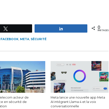
0
Tweetez
Partagez
PARTAGES
,
FACEBOOK
,
META
,
SÉCURITÉ
 Telecom acteur de
Meta lance une nouvelle app Meta
ce en sécurité de
AI intégrant Llama 4 et la voix
ation
conversationnelle