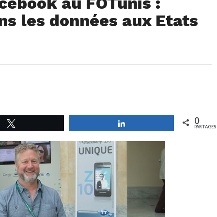
cebook au FOTunis :
s les données aux Etats
0
Tweetez
Partagez
PARTAGES