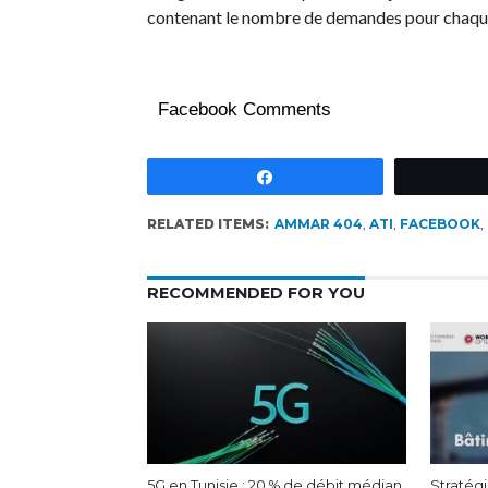
contenant le nombre de demandes pour chaque
Facebook Comments
Partagez
RELATED ITEMS:
AMMAR 404
,
ATI
,
FACEBOOK
,
RECOMMENDED FOR YOU
5G en Tunisie : 20 % de débit médian
Stratégi