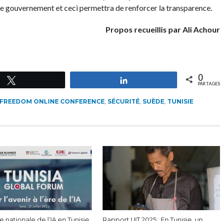
 gouvernement et ceci permettra de renforcer la transparence.
Propos recueillis par Ali Achour
0
Tweetez
Partagez
PARTAGES
FREEDOM ONLINE CONFERENCE
,
SÉCURITÉ
,
SUÈDE
,
TUNISIE
e nationale de l’IA en Tunisie
Rapport UIT 2025 : En Tunisie, un