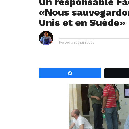
Un responsable Fa
«Nous sauvegardon
Unis et en Suède»
i
By
Posted on
21 juin 2013
Partagez