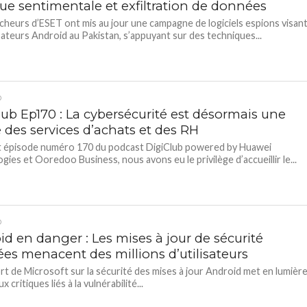
ue sentimentale et exfiltration de données
cheurs d’ESET ont mis au jour une campagne de logiciels espions visan
isateurs Android au Pakistan, s’appuyant sur des techniques...
D
lub Ep170 : La cybersécurité est désormais une
e des services d’achats et des RH
t épisode numéro 170 du podcast DigiClub powered by Huawei
gies et Ooredoo Business, nous avons eu le privilège d’accueillir le...
D
d en danger : Les mises à jour de sécurité
ées menacent des millions d’utilisateurs
rt de Microsoft sur la sécurité des mises à jour Android met en lumièr
x critiques liés à la vulnérabilité...