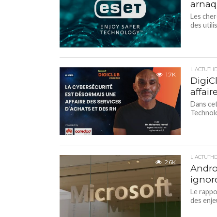
arnaq
Les cher
des util
L'ACTUTH
1.7K
DigiC
affair
Dans ce
Technolo
L'ACTUTH
2.6K
Androi
ignor
Le rappo
des enjeu