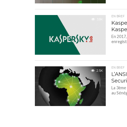
EN BREF
3.8K
Kaspe
Kaspe
En 2017,
enregist
EN BREF
2.5K
L’ANS
Secur
La 3ème 
au Sénég