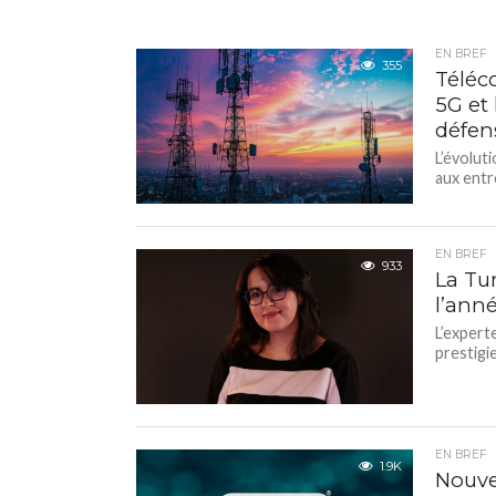
EN BREF
355
Téléco
5G et 
défen
L’évolut
aux entr
EN BREF
933
La Tu
l’ann
L’expert
prestigi
EN BREF
1.9K
Nouve