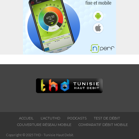
ACCUEIL
L’ACTUTHD
PODCASTS
TEST DE DÉBIT
COUVERTURE RÉSEAU MOBILE
COMPARATIF DÉBIT MOBILE
Copyright © 2025 THD - Tunisie Haut Debit.