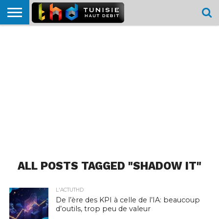
HOME
L’ACTUTHD
EN
PODCASTS
TEST
COMPARATIF
CARTE DE
CONTACT
BREF
DÉBIT
DÉBIT
COUVERTURE
MOBILE
MOBILE
ALL POSTS TAGGED "SHADOW IT"
L'ACTUTHD
De l’ère des KPI à celle de l’IA: beaucoup
d’outils, trop peu de valeur