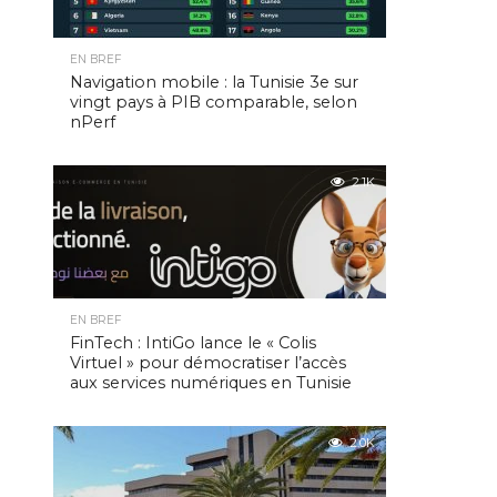
EN BREF
Navigation mobile : la Tunisie 3e sur
vingt pays à PIB comparable, selon
nPerf
2.1K
EN BREF
FinTech : IntiGo lance le « Colis
Virtuel » pour démocratiser l’accès
aux services numériques en Tunisie
2.0K