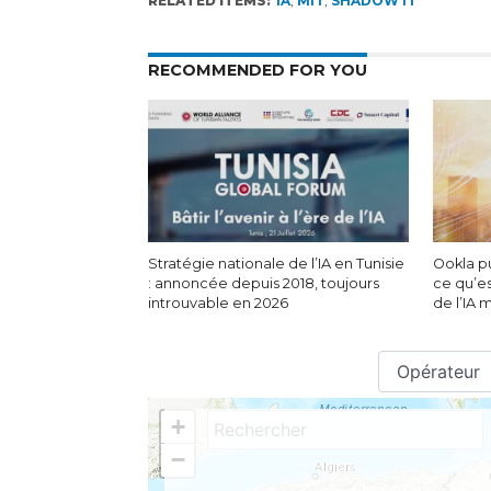
RELATED ITEMS:
IA
,
MIT
,
SHADOW IT
RECOMMENDED FOR YOU
Stratégie nationale de l’IA en Tunisie
Ookla pu
: annoncée depuis 2018, toujours
ce qu’es
introuvable en 2026
de l’IA 