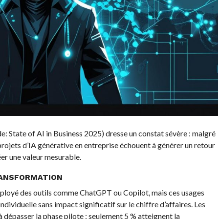
tate of AI in Business 2025) dresse un constat sévère : malgré
 projets d’IA générative en entreprise échouent à générer un retour
éer une valeur mesurable.
RANSFORMATION
déployé des outils comme ChatGPT ou Copilot, mais ces usages
dividuelle sans impact significatif sur le chiffre d’affaires. Les
à dépasser la phase pilote : seulement 5 % atteignent la