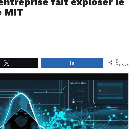
entreprise fait exploser le
e MIT
0
Tweetez
Partagez
PARTAGES