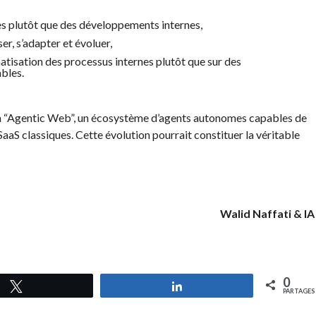
nes plutôt que des développements internes,
r, s’adapter et évoluer,
matisation des processus internes plutôt que sur des
bles.
’un “Agentic Web”, un écosystème d’agents autonomes capables de
aaS classiques. Cette évolution pourrait constituer la véritable
Walid Naffati & IA
0
Tweetez
Partagez
PARTAGES