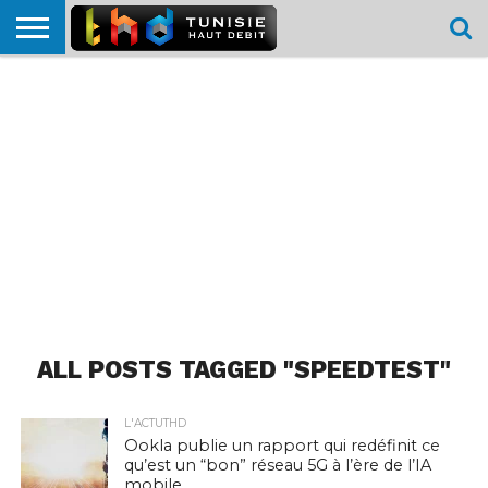
HOME
L’ACTUTHD
EN
PODCASTS
TEST
COMPARATIF
CARTE DE
CONTACT
BREF
DÉBIT
DÉBIT
COUVERTURE
MOBILE
MOBILE
ALL POSTS TAGGED "SPEEDTEST"
L'ACTUTHD
Ookla publie un rapport qui redéfinit ce
qu’est un “bon” réseau 5G à l’ère de l’IA
mobile