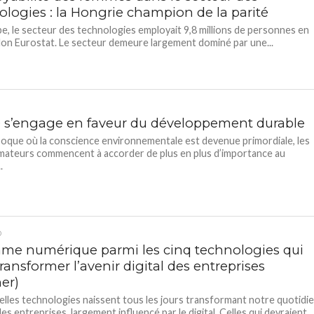
ologies : la Hongrie champion de la parité
e, le secteur des technologies employait 9,8 millions de personnes en
lon Eurostat. Le secteur demeure largement dominé par une...
s’engage en faveur du développement durable
oque où la conscience environnementale est devenue primordiale, les
ateurs commencent à accorder de plus en plus d’importance au
.
D
me numérique parmi les cinq technologies qui
ransformer l’avenir digital des entreprises
er)
lles technologies naissent tous les jours transformant notre quotidi
des entreprises, largement influencé par le digital. Celles qui devraient...