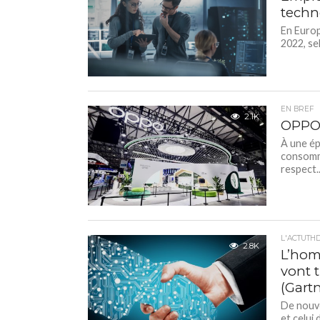
techn
En Europ
2022, se
EN BREF
2.1K
OPPO 
À une ép
consomm
respect..
L'ACTUTH
2.8K
L’hom
vont t
(Gartn
De nouve
et celui 