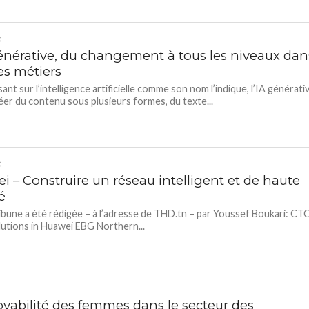
D
générative, du changement à tous les niveaux dan
es métiers
ant sur l’intelligence artificielle comme son nom l’indique, l’IA générati
réer du contenu sous plusieurs formes, du texte...
D
i – Construire un réseau intelligent et de haute
é
ibune a été rédigée – à l’adresse de THD.tn – par Youssef Boukari: CT
lutions in Huawei EBG Northern...
yabilité des femmes dans le secteur des