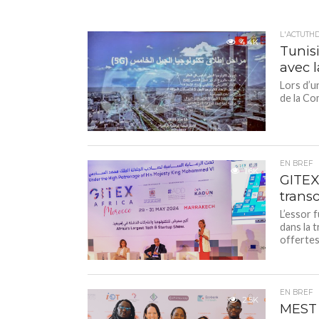
L'ACTUTH
4.4K
Tunis
avec 
Lors d’u
de la Co
EN BREF
1.6K
GITEX
transc
L’essor 
dans la 
offertes 
EN BREF
2.5K
MEST 