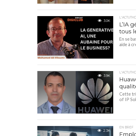
L'ACTUTH
3.0K
L’IA 
tous l
En se bas
aide à c
L'ACTUTH
3.9K
Huawe
qualit
Cette tr
of IP So
EN BREF
2.3K
Emplo