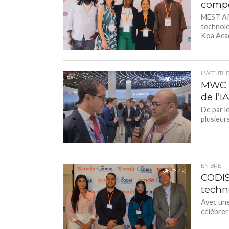
compé
MEST Afr
technolo
Koa Acad
L'ACTUTH
3.3K
MWC 2
de l’I
De par le
plusieur
EN BREF
2.4K
CODIS
techn
Avec une
célébrer