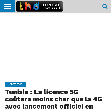
HOME
L’ACTUTHD
EN
PODCASTS
TEST
COMPARATIF
CARTE DE
CONTACT
BREF
DÉBIT
DÉBIT
COUVERTURE
MOBILE
MOBILE
L'ACTUTHD
Tunisie : La licence 5G
coûtera moins cher que la 4G
avec lancement officiel en