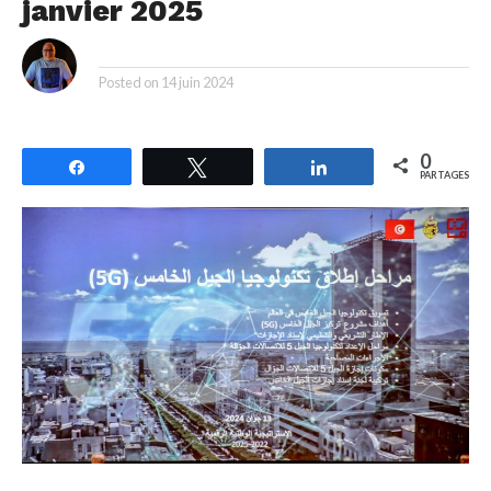
janvier 2025
By
Posted on
14 juin 2024
0
Partagez
Tweetez
Partagez
PARTAGES