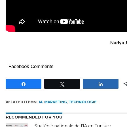
Nadya 
Facebook Comments
Partagez
Tweetez
Partagez
RELATED ITEMS:
IA
,
MARKETING
,
TECHNOLOGIE
RECOMMENDED FOR YOU
Stratégie nationale de l’IA en Tunisie :