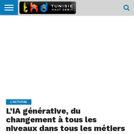
HOME
L’ACTUTHD
EN
PODCASTS
TEST
COMPARATIF
CARTE DE
CONTACT
BREF
DÉBIT
DÉBIT
COUVERTURE
MOBILE
MOBILE
L'ACTUTHD
L’IA générative, du
changement à tous les
niveaux dans tous les métiers