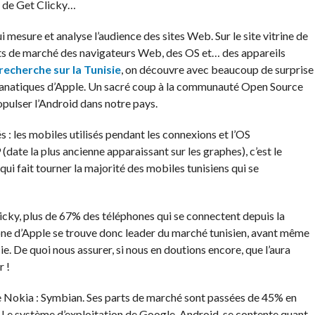
ts de Get Clicky…
i mesure et analyse l’audience des sites Web. Sur le site vitrine de
parts de marché des navigateurs Web, des OS et… des appareils
 recherche sur la Tunisie
, on découvre avec beaucoup de surprise
 fanatiques d’Apple. Un sacré coup à la communauté Open Source
opulser l’Android dans notre pays.
 : les mobiles utilisés pendant les connexions et l’OS
date la plus ancienne apparaissant sur les graphes), c’est le
ui fait tourner la majorité des mobiles tunisiens qui se
licky, plus de 67% des téléphones qui se connectent depuis la
one d’Apple se trouve donc leader du marché tunisien, avant même
e. De quoi nous assurer, si nous en doutions encore, que l’aura
 !
de Nokia : Symbian. Ses parts de marché sont passées de 45% en
Le système d’exploitation de Google, Android, se contente quant