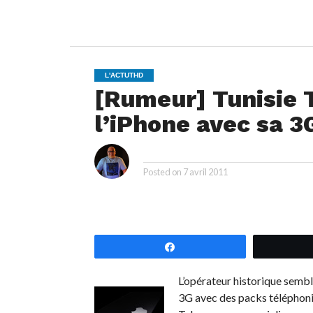
L'ACTUTHD
[Rumeur] Tunisie 
l’iPhone avec sa 3
i
By
Posted on
7 avril 2011
Partagez
L’opérateur historique sembl
3G avec des packs téléphoni