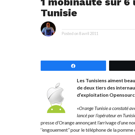
1 mobinaute sur 6 u
Tunisie
i
By
Posted on
8 avril 2011
Partagez
Les Tunisiens aiment beau
de deux tiers des internau
d’exploitation Opensource
«
Orange Tunisie a constaté ave
lancé par l’opérateur en Tunis
presse d’Orange annonçant l’arrivage d’une no
‘’engouement’’ pour le téléphone de la pomme 