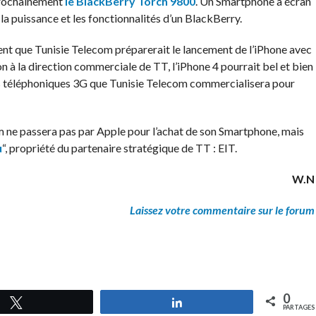
rochainement
le BlackBerry Torch 9800
. Un Smartphone à écran
 la puissance et les fonctionnalités d’un BlackBerry.
nt que Tunisie Telecom préparerait le lancement de l’iPhone avec
n à la direction commerciale de TT, l’iPhone 4 pourrait bel et bien
ks téléphoniques 3G que Tunisie Telecom commercialisera pour
 ne passera pas par Apple pour l’achat de son Smartphone, mais
u
“, propriété du partenaire stratégique de TT : EIT.
W.N
Laissez votre commentaire sur le forum
0
Tweetez
Partagez
PARTAGES