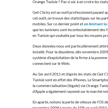
Orange Tunisie ? Pas si sûr à en croire les sta
Get Clicky est un outil professionnel payant qu
cet outil, on trouve des statistiques sur les 
mobiles. Sur ce dernier point et
en limitant la
que les tunisiens sont incontestablement des
en Tunisie qui souhaite par tous les moyens pr
Deux données nous ont particulièrement attirés
installé. Pour la deuxième, dès novembre 2009 (
système d’exploitation de la firme à la pomme q
connectent sur le Web.
Au 1er avril 2011 et d’après les stats de Get C
Tunisie sont en effet des iPhones. Le Smartph
la commercialisation (légale) via Orange Tunisi
d’Apple a également rayonné sur le marché noir
En aparté, notons la perte de vitesse de l’OS 
novembre 2009 à moins de 15% en avril 2011. 