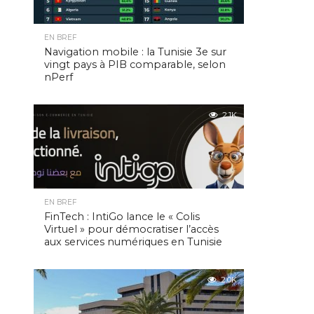
EN BREF
Navigation mobile : la Tunisie 3e sur
vingt pays à PIB comparable, selon
nPerf
2.1K
EN BREF
FinTech : IntiGo lance le « Colis
Virtuel » pour démocratiser l’accès
aux services numériques en Tunisie
2.0K