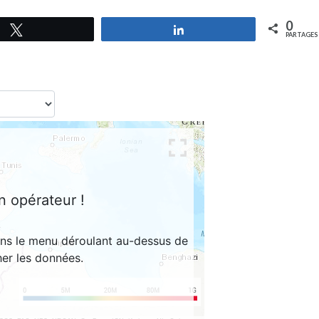
0
Tweetez
Partagez
PARTAGES