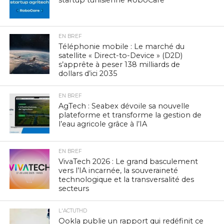
startup tunisienne RoboCare
EN BREF
Téléphonie mobile : Le marché du
satellite « Direct-to-Device » (D2D)
s’apprête à peser 138 milliards de
dollars d’ici 2035
EN BREF
AgTech : Seabex dévoile sa nouvelle
plateforme et transforme la gestion de
l’eau agricole grâce à l’IA
EN BREF
VivaTech 2026 : Le grand basculement
vers l’IA incarnée, la souveraineté
technologique et la transversalité des
secteurs
L'ACTUTHD
Ookla publie un rapport qui redéfinit ce