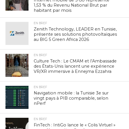
Internet mobile de 5 Go représente
1,53 % du Revenu National Brut par
habitant par mois
EN BREF
Zenith Technology, LEADER en Tunisie,
présente ses solutions photovoltaïques
au BIG 5 Green Africa 2026
EN BREF
Culture Tech : Le CMAM et l’Ambassade
des États-Unis lancent une expérience
VR/XR immersive à Ennejma Ezzahra
EN BREF
Navigation mobile : la Tunisie 3e sur
vingt pays à PIB comparable, selon
nPerf
EN BREF
FinTech : IntiGo lance le « Colis Virtuel »